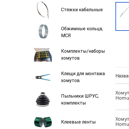
Стяжки кабельные
Обжимные кольца,
MCR
Комплекты/наборы
хомутов
Клещи для монтажа
Назва
хомутов
Хому
Пыльники ШРУС,
Homut
комплекты
Хому
Клеевые ленты
Homut