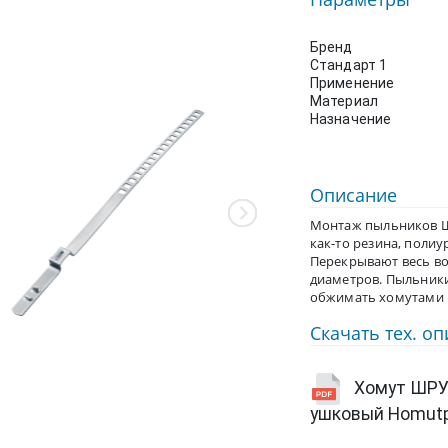
Бренд
Стандарт 1
Применение
Материал
Назначение
Описание
Монтаж пыльников Ш
как-то резина, полиу
Перекрывают весь в
диаметров. Пыльник
обжимать хомутами г
Скачать тех. о
Хомут ШРУ
ушковый Homutp