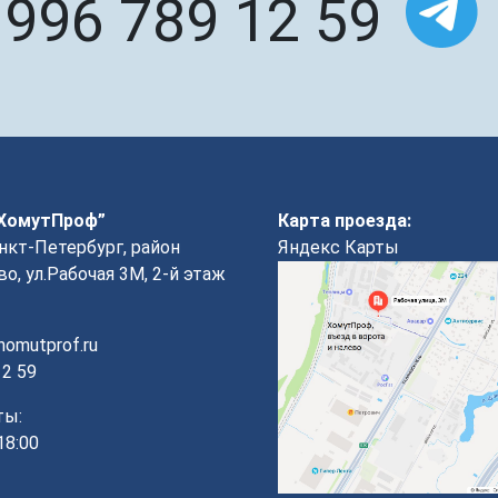
 996 789 12 59
“ХомутПроф”
Карта проезда:
анкт-Петербург, район
Яндекс Карты
о, ул.Рабочая 3М, 2-й этаж
omutprof.ru
12 59
ты:
18:00