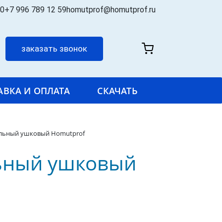
00
+7 996 789 12 59
homutprof@homutprof.ru
заказать звонок
АВКА И ОПЛАТА
СКАЧАТЬ
льный ушковый Homutprof
ьный ушковый