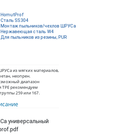
HomutProf
Сталь SS304
Монтаж пыльников/чехлов ШРУСа
Нержавеющая сталь W4
Для пыльников из резины, PUR
РУСа из мягких материалов,
ретан, неопрен.
озможный диапазон
и TPE рекомендуем
руппы 259 или 167.
писание
Са универсальный
rof.pdf