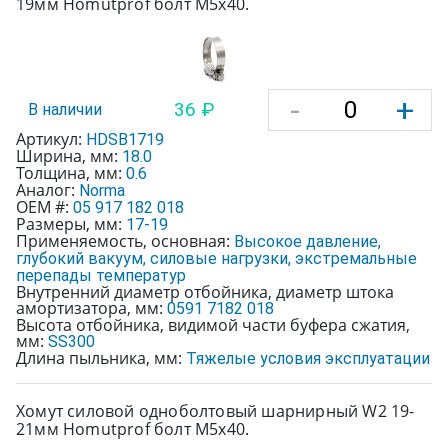
19мм Homutprof болт М5х40.
-
+
36 ₽
В наличии
Артикул:
HDSB1719
Ширина, мм:
18.0
Толщина, мм:
0.6
Аналог:
Norma
OEM #:
05 917 182 018
Размеры, мм:
17-19
Применяемость, основная:
Высокое давление,
глубокий вакуум, силовые нагрузки, экстремальные
перепады температур
Внутренний диаметр отбойника, диаметр штока
амортизатора, мм:
0591 7182 018
Высота отбойника, видимой части буфера сжатия,
мм:
SS300
Длина пыльника, мм:
Тяжелые условия эксплуатации
Хомут силовой одноболтовый шарнирный W2 19-
21мм Homutprof болт М5х40.