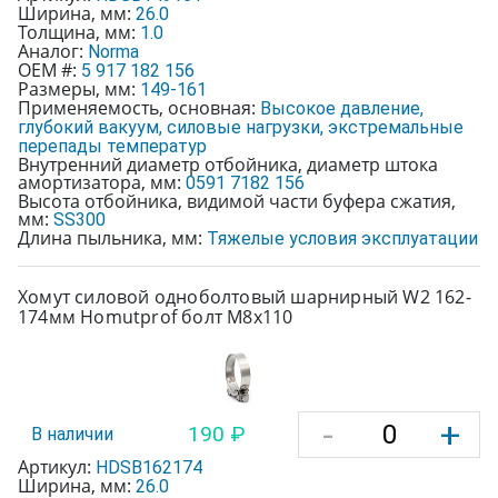
Ширина, мм:
26.0
Толщина, мм:
1.0
Аналог:
Norma
OEM #:
5 917 182 156
Размеры, мм:
149-161
Применяемость, основная:
Высокое давление,
глубокий вакуум, силовые нагрузки, экстремальные
перепады температур
Внутренний диаметр отбойника, диаметр штока
амортизатора, мм:
0591 7182 156
Высота отбойника, видимой части буфера сжатия,
мм:
SS300
Длина пыльника, мм:
Тяжелые условия эксплуатации
Хомут силовой одноболтовый шарнирный W2 162-
174мм Homutprof болт М8х110
-
+
190 ₽
В наличии
Артикул:
HDSB162174
Ширина, мм:
26.0