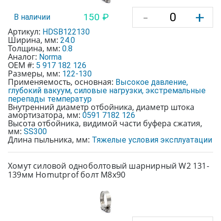
-
+
150 ₽
В наличии
Артикул:
HDSB122130
Ширина, мм:
24.0
Толщина, мм:
0.8
Аналог:
Norma
OEM #:
5 917 182 126
Размеры, мм:
122-130
Применяемость, основная:
Высокое давление,
глубокий вакуум, силовые нагрузки, экстремальные
перепады температур
Внутренний диаметр отбойника, диаметр штока
амортизатора, мм:
0591 7182 126
Высота отбойника, видимой части буфера сжатия,
мм:
SS300
Длина пыльника, мм:
Тяжелые условия эксплуатации
Хомут силовой одноболтовый шарнирный W2 131-
139мм Homutprof болт М8х90