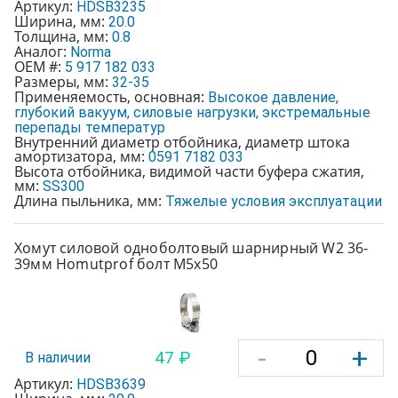
Артикул:
HDSB3235
Ширина, мм:
20.0
Толщина, мм:
0.8
Аналог:
Norma
OEM #:
5 917 182 033
Размеры, мм:
32-35
Применяемость, основная:
Высокое давление,
глубокий вакуум, силовые нагрузки, экстремальные
перепады температур
Внутренний диаметр отбойника, диаметр штока
амортизатора, мм:
0591 7182 033
Высота отбойника, видимой части буфера сжатия,
мм:
SS300
Длина пыльника, мм:
Тяжелые условия эксплуатации
Хомут силовой одноболтовый шарнирный W2 36-
39мм Homutprof болт М5х50
-
+
47 ₽
В наличии
Артикул:
HDSB3639