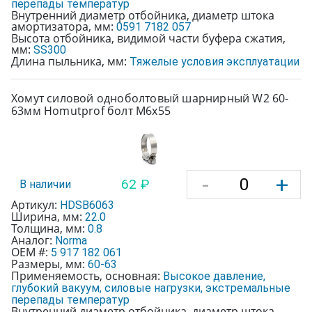
перепады температур
Внутренний диаметр отбойника, диаметр штока
амортизатора, мм:
0591 7182 057
Высота отбойника, видимой части буфера сжатия,
мм:
SS300
Длина пыльника, мм:
Тяжелые условия эксплуатации
Хомут силовой одноболтовый шарнирный W2 60-
63мм Homutprof болт М6х55
-
+
62 ₽
В наличии
Артикул:
HDSB6063
Ширина, мм:
22.0
Толщина, мм:
0.8
Аналог:
Norma
OEM #:
5 917 182 061
Размеры, мм:
60-63
Применяемость, основная:
Высокое давление,
глубокий вакуум, силовые нагрузки, экстремальные
перепады температур
Внутренний диаметр отбойника, диаметр штока