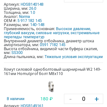
Артикул:
HDSB140148
Ширина, мм:
26.0
Толщина, мм:
1.0
Аналог:
Norma
OEM #:
5 917 182 145
Размеры, мм:
140-148
Применяемость, основная:
Высокое давление,
глубокий вакуум, силовые нагрузки, экстремальные
перепады температур
Внутренний диаметр отбойника, диаметр штока
амортизатора, мм:
0591 7182 145
Высота отбойника, видимой части буфера сжатия,
мм:
SS300
Длина пыльника, мм:
Тяжелые условия эксплуатации
Хомут силовой одноболтовый шарнирный W2 149-
161мм Homutprof болт М8х110
-
+
180 ₽
В наличии
Артикул:
HDSB149161