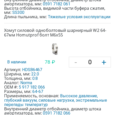
амортизатора, мм:
0591 7182 061
Высота отбойника, видимой части буфера сжатия,
мм:
SS300
Длина пыльника, мм:
Тяжелые условия эксплуатации
Хомут силовой одноболтовый шарнирный W2 64-
67мм Homutprof болт М6х55
-
+
78 ₽
В наличии
Артикул:
HDSB6467
Ширина, мм:
22.0
Толщина, мм:
0.8
Аналог:
Norma
OEM #:
5 917 182 066
Размеры, мм:
64-67
Применяемость, основная:
Высокое давление,
глубокий вакуум, силовые нагрузки, экстремальные
перепады температур
Внутренний диаметр отбойника, диаметр штока
амортизатора, мм:
0591 7182 066