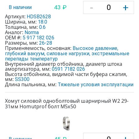
-
+
43 ₽
В наличии
Артикул:
HDSB2628
Ширина, мм:
18.0
Толщина, мм:
0.6
Аналог:
Norma
OEM #:
5 917 182 026
Размеры, мм:
26-28
Применяемость, основная:
Высокое давление,
глубокий вакуум, силовые нагрузки, экстремальные
перепады температур
Внутренний диаметр отбойника, диаметр штока
амортизатора, мм:
0591 7182 026
Высота отбойника, видимой части буфера сжатия,
мм:
SS300
Длина пыльника, мм:
Тяжелые условия эксплуатации
Хомут силовой одноболтовый шарнирный W2 29-
31мм Homutprof болт М5х50