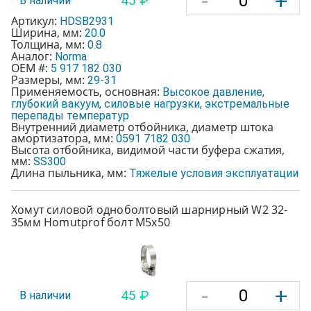
-
+
45 ₽
В наличии
Артикул:
HDSB2931
Ширина, мм:
20.0
Толщина, мм:
0.8
Аналог:
Norma
OEM #:
5 917 182 030
Размеры, мм:
29-31
Применяемость, основная:
Высокое давление,
глубокий вакуум, силовые нагрузки, экстремальные
перепады температур
Внутренний диаметр отбойника, диаметр штока
амортизатора, мм:
0591 7182 030
Высота отбойника, видимой части буфера сжатия,
мм:
SS300
Длина пыльника, мм:
Тяжелые условия эксплуатации
Хомут силовой одноболтовый шарнирный W2 32-
35мм Homutprof болт М5х50
-
+
45 ₽
В наличии