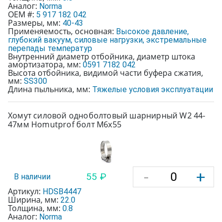
Аналог:
Norma
OEM #:
5 917 182 042
Размеры, мм:
40-43
Применяемость, основная:
Высокое давление,
глубокий вакуум, силовые нагрузки, экстремальные
перепады температур
Внутренний диаметр отбойника, диаметр штока
амортизатора, мм:
0591 7182 042
Высота отбойника, видимой части буфера сжатия,
мм:
SS300
Длина пыльника, мм:
Тяжелые условия эксплуатации
Хомут силовой одноболтовый шарнирный W2 44-
47мм Homutprof болт М6х55
-
+
55 ₽
В наличии
Артикул:
HDSB4447
Ширина, мм:
22.0
Толщина, мм:
0.8
Аналог:
Norma