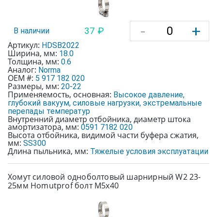
-
+
37 ₽
В наличии
Артикул:
HDSB2022
Ширина, мм:
18.0
Толщина, мм:
0.6
Аналог:
Norma
OEM #:
5 917 182 020
Размеры, мм:
20-22
Применяемость, основная:
Высокое давление,
глубокий вакуум, силовые нагрузки, экстремальные
перепады температур
Внутренний диаметр отбойника, диаметр штока
амортизатора, мм:
0591 7182 020
Высота отбойника, видимой части буфера сжатия,
мм:
SS300
Длина пыльника, мм:
Тяжелые условия эксплуатации
Хомут силовой одноболтовый шарнирный W2 23-
25мм Homutprof болт М5х40