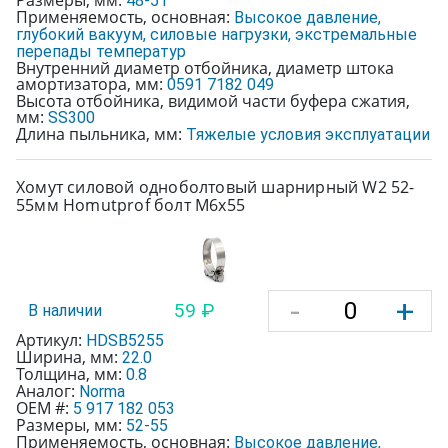
48-51
Применяемость, основная:
Высокое давление,
глубокий вакуум, силовые нагрузки, экстремальные
перепады температур
Внутренний диаметр отбойника, диаметр штока
амортизатора, мм:
0591 7182 049
Высота отбойника, видимой части буфера сжатия,
мм:
SS300
Длина пыльника, мм:
Тяжелые условия эксплуатации
Хомут силовой одноболтовый шарнирный W2 52-
55мм Homutprof болт М6х55
-
+
59 ₽
В наличии
Артикул:
HDSB5255
Ширина, мм:
22.0
Толщина, мм:
0.8
Аналог:
Norma
OEM #:
5 917 182 053
Размеры, мм:
52-55
Применяемость, основная:
Высокое давление,