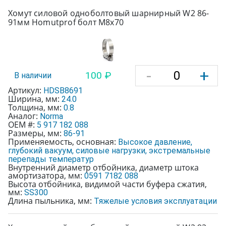
Хомут силовой одноболтовый шарнирный W2 86-
91мм Homutprof болт М8х70
-
+
100 ₽
В наличии
Артикул:
HDSB8691
Ширина, мм:
24.0
Толщина, мм:
0.8
Аналог:
Norma
OEM #:
5 917 182 088
Размеры, мм:
86-91
Применяемость, основная:
Высокое давление,
глубокий вакуум, силовые нагрузки, экстремальные
перепады температур
Внутренний диаметр отбойника, диаметр штока
амортизатора, мм:
0591 7182 088
Высота отбойника, видимой части буфера сжатия,
мм:
SS300
Длина пыльника, мм:
Тяжелые условия эксплуатации