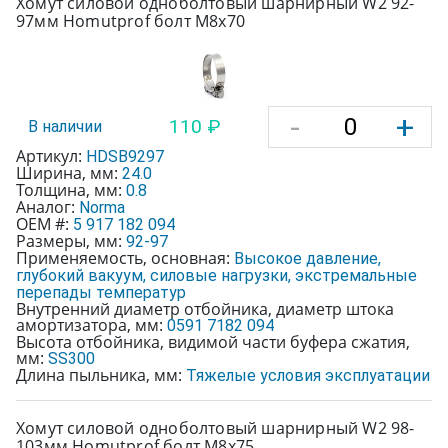
Хомут силовой одноболтовый шарнирный W2 92-
97мм Homutprof болт М8х70
-
+
110 ₽
В наличии
Артикул:
HDSB9297
Ширина, мм:
24.0
Толщина, мм:
0.8
Аналог:
Norma
OEM #:
5 917 182 094
Размеры, мм:
92-97
Применяемость, основная:
Высокое давление,
глубокий вакуум, силовые нагрузки, экстремальные
перепады температур
Внутренний диаметр отбойника, диаметр штока
амортизатора, мм:
0591 7182 094
Высота отбойника, видимой части буфера сжатия,
мм:
SS300
Длина пыльника, мм:
Тяжелые условия эксплуатации
Хомут силовой одноболтовый шарнирный W2 98-
103мм Homutprof болт М8х75