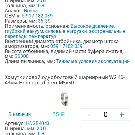
Ширина, мм:
20.0
Толщина, мм:
0.8
Аналог:
Norma
OEM #:
5 917 182 039
Размеры, мм:
36-39
Применяемость, основная:
Высокое давление,
глубокий вакуум, силовые нагрузки, экстремальные
перепады температур
Внутренний диаметр отбойника, диаметр штока
амортизатора, мм:
0591 7182 039
Высота отбойника, видимой части буфера сжатия,
мм:
SS300
Длина пыльника, мм:
Тяжелые условия эксплуатации
Хомут силовой одноболтовый шарнирный W2 40-
43мм Homutprof болт М5х50
-
+
55 ₽
В наличии
Артикул:
HDSB4043
Ширина, мм:
20.0
Толщина, мм:
0.8