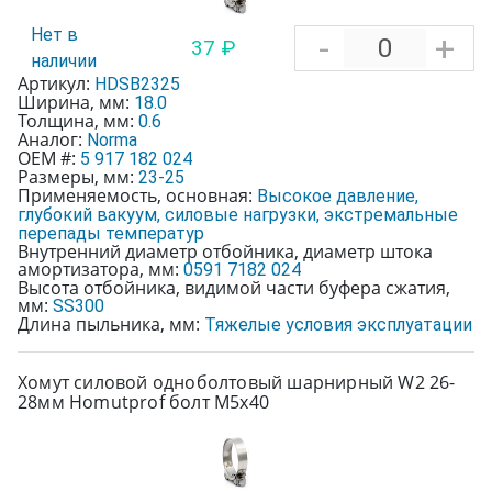
Нет в
-
+
37 ₽
наличии
Артикул:
HDSB2325
Ширина, мм:
18.0
Толщина, мм:
0.6
Аналог:
Norma
OEM #:
5 917 182 024
Размеры, мм:
23-25
Применяемость, основная:
Высокое давление,
глубокий вакуум, силовые нагрузки, экстремальные
перепады температур
Внутренний диаметр отбойника, диаметр штока
амортизатора, мм:
0591 7182 024
Высота отбойника, видимой части буфера сжатия,
мм:
SS300
Длина пыльника, мм:
Тяжелые условия эксплуатации
Хомут силовой одноболтовый шарнирный W2 26-
28мм Homutprof болт М5х40