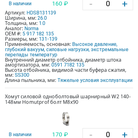
-
+
160 ₽
В наличии
Артикул:
HDSB131139
Ширина, мм:
26.0
Толщина, мм:
1.0
Аналог:
Norma
OEM #:
5 917 182 135
Размеры, мм:
131-139
Применяемость, основная:
Высокое давление,
глубокий вакуум, силовые нагрузки, экстремальные
перепады температур
Внутренний диаметр отбойника, диаметр штока
амортизатора, мм:
0591 7182 135
Высота отбойника, видимой части буфера сжатия,
мм:
SS300
Длина пыльника, мм:
Тяжелые условия эксплуатации
Хомут силовой одноболтовый шарнирный W2 140-
148мм Homutprof болт М8х90
-
+
170 ₽
В наличии