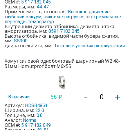
OEM #:
5 917 182 045
Размеры, мм:
44-47
Применяемость, основная:
Высокое давление,
глубокий вакуум, силовые нагрузки, экстремальные
перепады температур
Внутренний диаметр отбойника, диаметр штока
амортизатора, мм:
0591 7182 045
Высота отбойника, видимой части буфера сжатия,
мм:
SS300
Длина пыльника, мм:
Тяжелые условия эксплуатации
Хомут силовой одноболтовый шарнирный W2 48-
51мм Homutprof болт М6х55
-
+
56 ₽
В наличии
Артикул:
HDSB4851
Ширина, мм:
22.0
Толщина, мм:
0.8
Аналог:
Norma
OEM #:
5 917 182 049
Размеры, мм: