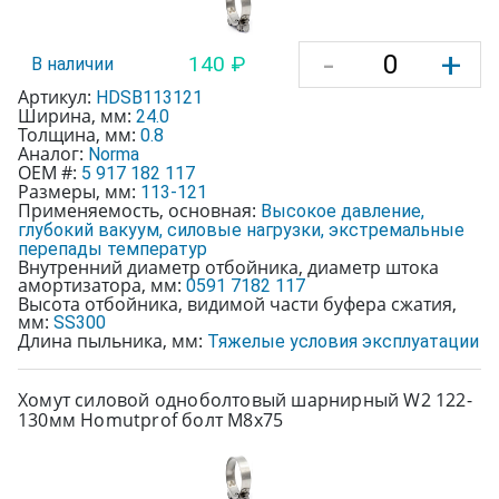
-
+
140 ₽
В наличии
Артикул:
HDSB113121
Ширина, мм:
24.0
Толщина, мм:
0.8
Аналог:
Norma
OEM #:
5 917 182 117
Размеры, мм:
113-121
Применяемость, основная:
Высокое давление,
глубокий вакуум, силовые нагрузки, экстремальные
перепады температур
Внутренний диаметр отбойника, диаметр штока
амортизатора, мм:
0591 7182 117
Высота отбойника, видимой части буфера сжатия,
мм:
SS300
Длина пыльника, мм:
Тяжелые условия эксплуатации
Хомут силовой одноболтовый шарнирный W2 122-
130мм Homutprof болт М8х75