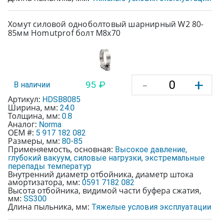
Хомут силовой одноболтовый шарнирный W2 80-
85мм Homutprof болт М8х70
-
+
95 ₽
В наличии
Артикул:
HDSB8085
Ширина, мм:
24.0
Толщина, мм:
0.8
Аналог:
Norma
OEM #:
5 917 182 082
Размеры, мм:
80-85
Применяемость, основная:
Высокое давление,
глубокий вакуум, силовые нагрузки, экстремальные
перепады температур
Внутренний диаметр отбойника, диаметр штока
амортизатора, мм:
0591 7182 082
Высота отбойника, видимой части буфера сжатия,
мм:
SS300
Длина пыльника, мм:
Тяжелые условия эксплуатации