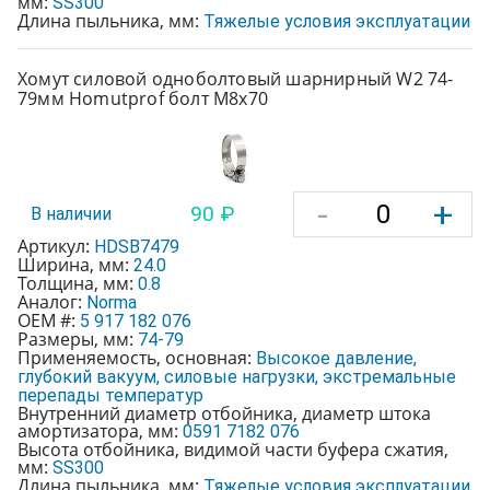
мм:
SS300
Длина пыльника, мм:
Тяжелые условия эксплуатации
Хомут силовой одноболтовый шарнирный W2 74-
79мм Homutprof болт М8х70
-
+
90 ₽
В наличии
Артикул:
HDSB7479
Ширина, мм:
24.0
Толщина, мм:
0.8
Аналог:
Norma
OEM #:
5 917 182 076
Размеры, мм:
74-79
Применяемость, основная:
Высокое давление,
глубокий вакуум, силовые нагрузки, экстремальные
перепады температур
Внутренний диаметр отбойника, диаметр штока
амортизатора, мм:
0591 7182 076
Высота отбойника, видимой части буфера сжатия,
мм:
SS300
Длина пыльника, мм:
Тяжелые условия эксплуатации