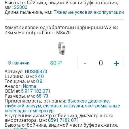
Высота отбойника, видимой части буфера сжатия,
мм:
SS300
Длина пыльника, мм:
Тяжелые условия эксплуатации
Хомут силовой одноболтовый шарнирный W2 68-
73мм Homutprof болт М8х70
-
+
80 ₽
В наличии
Артикул:
HDSB6873
Ширина, мм:
24.0
Толщина, мм:
0.8
Аналог:
Norma
OEM #:
5 917 182 071
Размеры, мм:
68-73
Применяемость, основная:
Высокое давление,
глубокий вакуум, силовые нагрузки, экстремальные
перепады температур
Внутренний диаметр отбойника, диаметр штока
амортизатора, мм:
0591 7182 071
Высота отбойника, видимой части буфера сжатия,