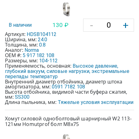
-
+
130 ₽
В наличии
Артикул:
HDSB104112
Ширина, мм:
24.0
Толщина, мм:
0.8
Аналог:
Norma
OEM #:
5 917 182 108
Размеры, мм:
104-112
Применяемость, основная:
Высокое давление,
глубокий вакуум, силовые нагрузки, экстремальные
перепады температур
Внутренний диаметр отбойника, диаметр штока
амортизатора, мм:
0591 7182 108
Высота отбойника, видимой части буфера сжатия,
мм:
SS300
Длина пыльника, мм:
Тяжелые условия эксплуатации
Хомут силовой одноболтовый шарнирный W2 113-
121мм Homutprof болт М8х75