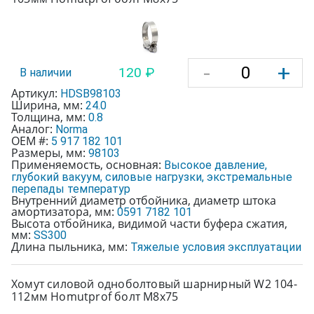
-
+
120 ₽
В наличии
Артикул:
HDSB98103
Ширина, мм:
24.0
Толщина, мм:
0.8
Аналог:
Norma
OEM #:
5 917 182 101
Размеры, мм:
98103
Применяемость, основная:
Высокое давление,
глубокий вакуум, силовые нагрузки, экстремальные
перепады температур
Внутренний диаметр отбойника, диаметр штока
амортизатора, мм:
0591 7182 101
Высота отбойника, видимой части буфера сжатия,
мм:
SS300
Длина пыльника, мм:
Тяжелые условия эксплуатации
Хомут силовой одноболтовый шарнирный W2 104-
112мм Homutprof болт М8х75