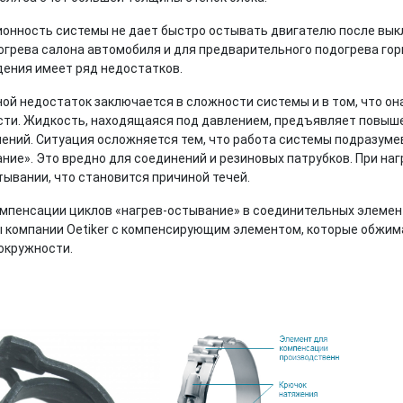
онность системы не дает быстро остывать двигателю после вык
огрева салона автомобиля и для предварительного подогрева гор
ения имеет ряд недостатков.
ой недостаток заключается в сложности системы и в том, что он
ти. Жидкость, находящаяся под давлением, предъявляет повыше
ений. Ситуация осложняется тем, что работа системы подразуме
ние». Это вредно для соединений и резиновых патрубков. При на
тывании, что становится причиной течей.
мпенсации циклов «нагрев-остывание» в соединительных элеме
 компании Oetiker с компенсирующим элементом, которые обжима
окружности.