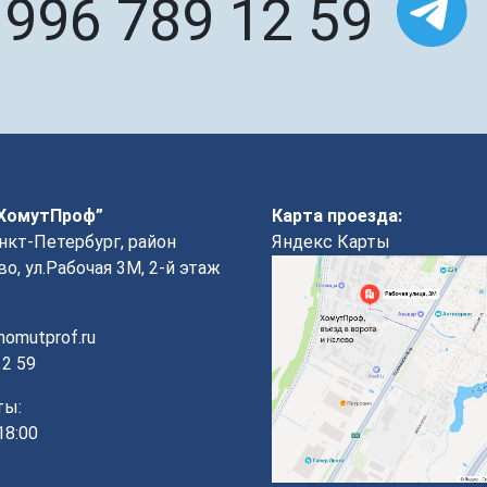
 996 789 12 59
“ХомутПроф”
Карта проезда:
анкт-Петербург, район
Яндекс Карты
о, ул.Рабочая 3М, 2-й этаж
omutprof.ru
12 59
ты:
18:00