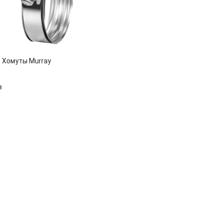
Хомуты Murray
в