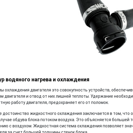
ур водяного нагрева и охлаждения
ы охлаждения двигателя это совокупность устройств, обеспеч
м двигателя и отвод от них лишней теплоты. Удержание необход
тную работу двигателя, предохраняет его от поломок.
е достоинство жидкостного охлаждения заключается в том, что 
случае обдува блока потоком воздуха. Это объясняется больше
нию с воздухом. Жидкостная система охлаждения позволяет зна
еля за счет большей толщины стенок блока.