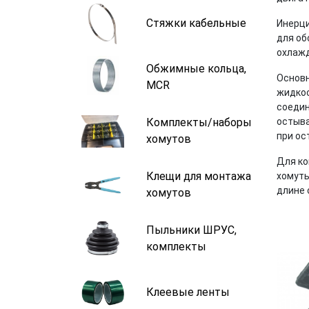
Стяжки кабельные
Инерци
для об
охлажд
Обжимные кольца,
Основн
MCR
жидкос
соедин
Комплекты/наборы
остыва
при ос
хомутов
Для ко
Клещи для монтажа
хомуты
длине 
хомутов
Пыльники ШРУС,
комплекты
Клеевые ленты