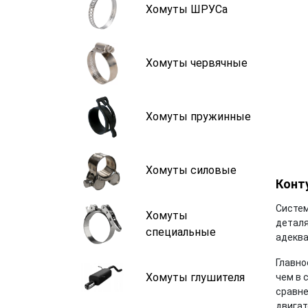
Хомуты ШРУСа
Хомуты червячные
Хомуты пружинные
Хомуты силовые
Конт
Систем
Хомуты
деталя
специальные
адеква
Главно
Хомуты глушителя
чем в 
сравне
двигат