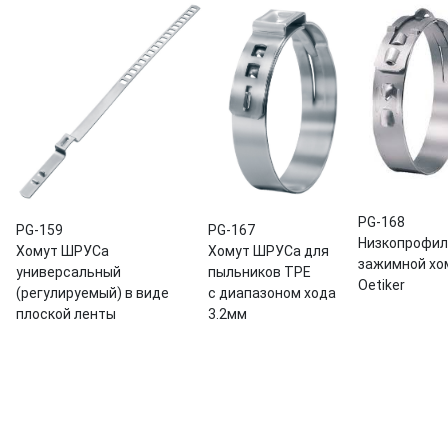
PG-168
PG-159
PG-167
Низкопрофи
Хомут ШРУСа
Хомут ШРУСа для
зажимной хо
универсальный
пыльников TPE
Oetiker
(регулируемый) в виде
с диапазоном хода
плоской ленты
3.2мм